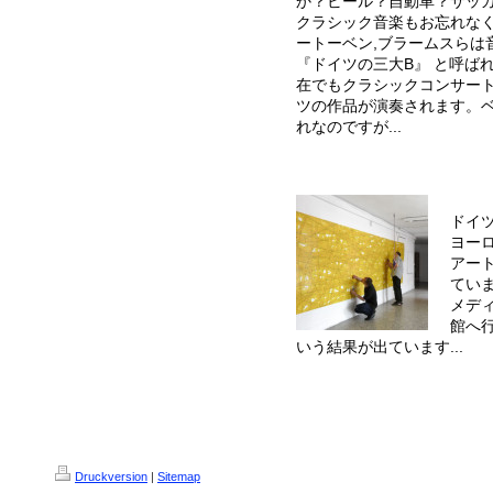
か？ビール？自動車？サッ
クラシック音楽もお忘れな
ートーベン
,
ブラームスらは
『ドイツの三大
B
』 と呼ば
在でもクラシックコンサー
ツの作品が演奏されます。
れなのですが
...
ドイ
ヨー
アー
てい
メデ
館へ
いう結果が出ています
...
Druckversion
|
Sitemap