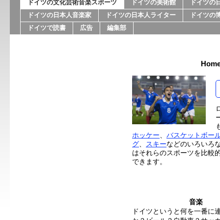
ドイツの文化芸術音楽スポーツ
ドイツの美術館
ドイツの
ドイツの日本人音楽家
ドイツの日本人ライター
ドイツの
ドイツで読書
広告
編集部
Ho
ホッケー
、
バスケットボー
グ
、
スキー
などのいろいろ
はそれらのスポーツを比較
できます。
音楽
ドイツというと何を一番に