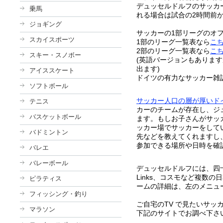
デュッセルドルフのサッカー場で
乗馬
れる場合は試合の2時間前
ジョギング
サッカーの1部リーグのオ
スカイスポーツ
1部のリーグ一覧表なら
こ
2部のリーグ一覧表なら
こ
スキー・スノボー
(英語バージョンもありま
出ます)
アイススケート
ドイツの有力なサッカー雑誌K
ソフトボール
サッカー人口の層が厚いド
テニス
カーのチームが存在し、ジ
バスケットボール
ます。もしお子さんがサッ
ッカー場でサッカーをして
バドミントン
先などを教えてくれますし
参加できる場所や日時を確
バレエ
バレーボール
デュッセルドルフには、四十雀、
Links、コスモなど複数
ピラティス
ームの詳細は、左のメニュ
フィッシング・釣り
ご自宅のTV で見たいサッ
マラソン
下記のサイトでお調べ下さ