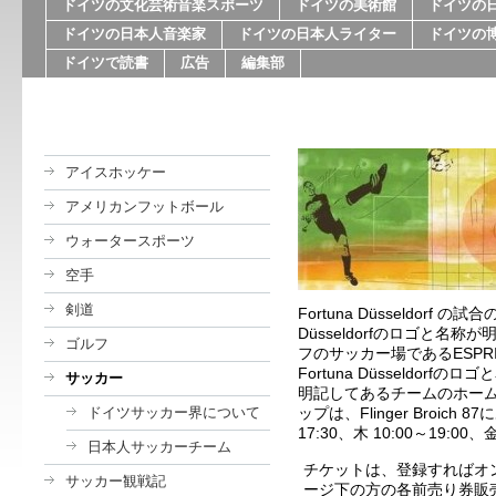
ドイツの文化芸術音楽スポーツ
ドイツの美術館
ドイツの
ドイツの日本人音楽家
ドイツの日本人ライター
ドイツの
ドイツで読書
広告
編集部
アイスホッケー
アメリカンフットボール
ウォータースポーツ
空手
剣道
Fortuna Düsseldorf の試合
Düsseldorf のロゴと
ゴルフ
フのサッカー場であるESPRIT
Fortuna Düsseldorf
サッカー
明記してあるチームのホー
ドイツサッカー界について
ップは、Flinger Broich
17:30、木 10:00～19:00、金 
日本人サッカーチーム
チケットは、登録すればオ
サッカー観戦記
ージ下の方の各前売り券販