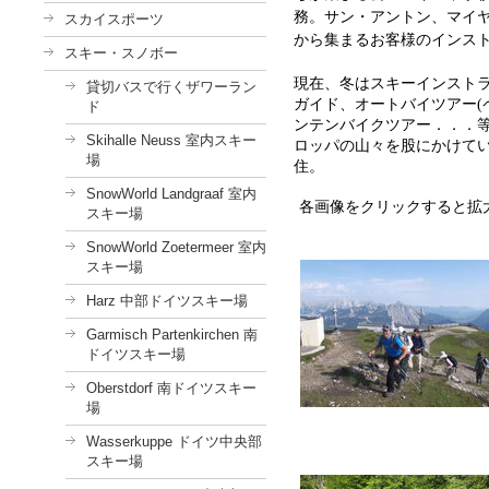
務。サン・アントン、マイ
スカイスポーツ
から集まるお客様のインス
スキー・スノボー
現在、冬はスキーインスト
貸切バスで行くザワーラン
ガイド、オートバイツアー(
ド
ンテンバイクツアー．．．
Skihalle Neuss 室内スキー
ロッパの山々を股にかけて
場
住。
SnowWorld Landgraaf 室内
各画像をクリックすると拡
スキー場
SnowWorld Zoetermeer 室内
スキー場
Harz 中部ドイツスキー場
Garmisch Partenkirchen 南
ドイツスキー場
Oberstdorf 南ドイツスキー
場
Wasserkuppe ドイツ中央部
スキー場