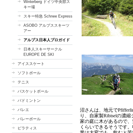
Winterberg ドイツ中央部ス
キー場
スキー特急 Schnee Express
ASOBO アルプススキーツ
アー
アルプス日本人プロガイド
日本人スキーサークル
EUROPE DE SKI
アイススケート
ソフトボール
テニス
バスケットボール
バドミントン
バレエ
沼さんは、地元で
Pfifferl
り、自家製
Ribisel
の濃縮
バレーボール
家の庭に木があるので、
くらいできるそうです。
ピラティス
業は大変でも、飲むと苦