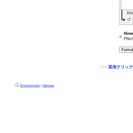
Bit
↺
Hinw
Pflich
↑↑↑ 送信クリッ
Druckversion
|
Sitemap