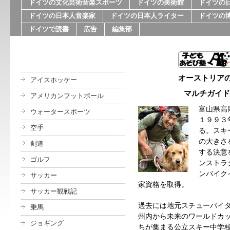
ドイツの文化芸術音楽スポーツ
ドイツの美術館
ドイツの
ドイツの日本人音楽家
ドイツの日本人ライター
ドイツの
ドイツで読書
広告
編集部
オーストリア
アイスホッケー
マルチガイド 
アメリカンフットボール
富山県高
ウォータースポーツ
１９９３
空手
る。スキ
の大きさ
剣道
する決意
ゴルフ
ンストラ
ンバイク
サッカー
家資格を取得。
サッカー観戦記
過去には地元スチューバイタール
乗馬
州内から未来のワールドカ
ジョギング
ちが集まる公立スキー中学