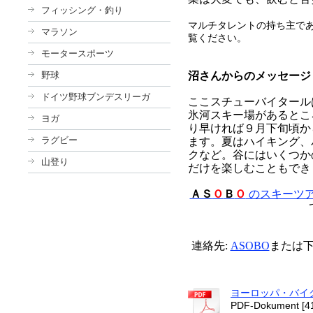
フィッシング・釣り
マルチタレントの持ち主で
マラソン
覧ください。
モータースポーツ
野球
沼さんからのメッセージ
ドイツ野球ブンデスリーガ
ここスチューバイタール
氷河スキー場があるとこ
ヨガ
り早ければ９月下旬頃か
ラグビー
ます。夏はハイキング、
クなど。谷にはいくつか
山登り
だけを楽しむこともでき
ＡＳ
Ｏ
Ｂ
Ｏ
のスキーツ
連絡先:
ASOBO
または
ヨーロッパ・バイク
PDF-Dokument [41