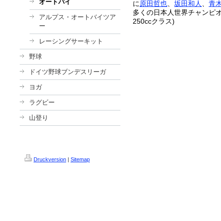
オートバイ
に
原田哲也
、
坂田和人
、
青
多くの日本人世界チャンピオン
アルプス・オートバイツア
250ccクラス)
ー
レーシングサーキット
野球
ドイツ野球ブンデスリーガ
ヨガ
ラグビー
山登り
Druckversion
|
Sitemap