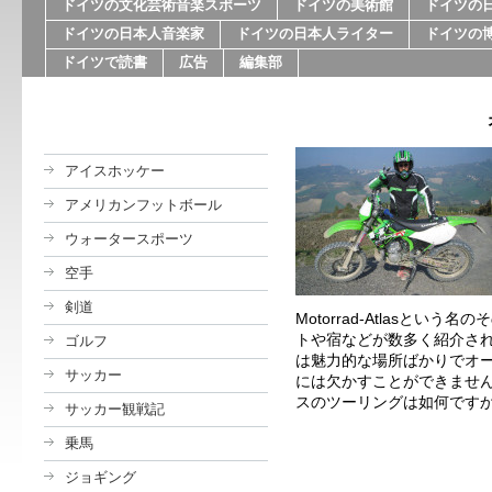
ドイツの文化芸術音楽スポーツ
ドイツの美術館
ドイツの
ドイツの日本人音楽家
ドイツの日本人ライター
ドイツの
ドイツで読書
広告
編集部
アイスホッケー
アメリカンフットボール
ウォータースポーツ
空手
剣道
Motorrad-Atlas
という名のそ
トや宿などが数多く紹介さ
ゴルフ
は魅力的な場所ばかりでオ
サッカー
には欠かすことができませ
スのツーリングは如何です
サッカー観戦記
乗馬
ジョギング