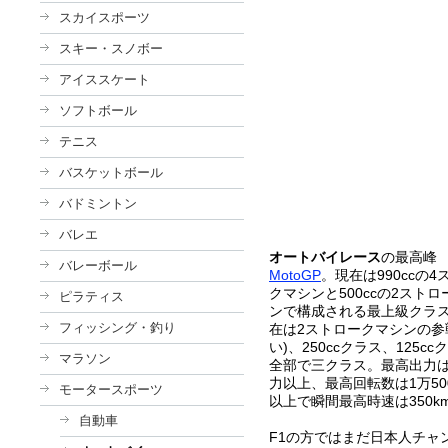
スカイスポーツ
スキー・スノボー
アイススケート
ソフトボール
テニス
バスケットボール
バドミントン
バレエ
オートバイレース
の最高峰
バレーボール
MotoGP
。現在は 990ccの
クマシンと500ccの2スト
ピラティス
ンで構成される最上級クラス
フィッシング・釣り
在は2ストロークマシンの参
い)、250ccクラス、125cc
マラソン
全部で三クラス。最高出力は
力以上、最高回転数は1万50
モータースポーツ
以上 で瞬間最高時速は350k
自動車
F1の方ではまだ日本人チャ