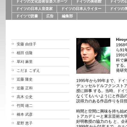
ドイツの文化芸術音楽スポーツ
ドイツの美術館
ドイツの
ドイツの日本人音楽家
ドイツの日本人ライター
ドイツの
ドイツで読書
広告
編集部
Hiro
安藤 由佳子
196
ら9
植田 信隆
199
科で
草刈 麻里
する。
発研
こだま こずえ
近藤 隆史
1995年から99年まで、ド
デュッセルドルフクンスト
近藤 正和
授に師事 する。当時、ドイ
なくてもいいようにと作品
高木 公史
説得力のある作品作りを目
竹岡 雄二
時間と空間に興味を持ち始め
橋本 武彦
トアカデミーと東京芸術大
好明教授の協力のも と、企
星野 恵子
1999年から01年まで、ケ