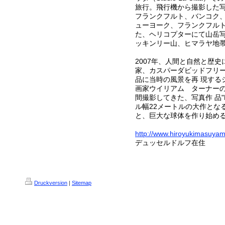
旅行。飛行機から撮影した
フランクフルト、バンコク、
ューヨーク、フランクフル
た、ヘリコプターにて山岳写
ッキンリー山、ヒマラヤ地
2007年、人間と自然と歴
家、カスパーダビッドフリ
品に当時の風景を再 現する
画家ウイリアム ターナーの
間撮影してきた、写真作 品"F
ル幅22メートルの大作とな
と、巨大な球体を作り始め
http://www.hiroyukimasuya
デュッセルドルフ在住
Druckversion
|
Sitemap