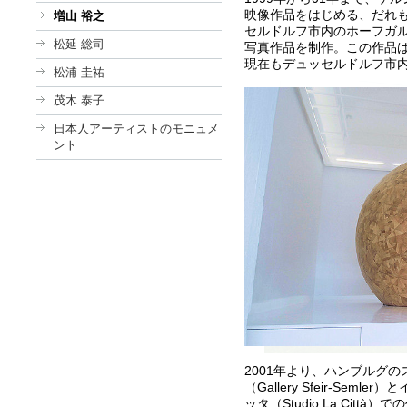
映像作品をはじめる、だれも
増山 裕之
セルドルフ市内のホーフガル
松延 総司
写真作品を制作。この作品は
現在もデュッセルドルフ市
松浦 圭祐
茂木 泰子
日本人アーティストのモニュメ
ント
2001年より、ハンブルグ
（Gallery Sfeir-Sem
ッタ（Studio La Citt