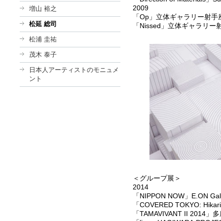
2009
増山 裕之
「Op」立体ギャラリー射手
松延 総司
「Nissed」立体ギャラリ
松浦 圭祐
茂木 泰子
日本人アーティストのモニュメ
ント
＜グループ展＞
2014
「NIPPON NOW」E.ON 
「COVERED TOKYO: Hik
「TAMAVIVANT II 2