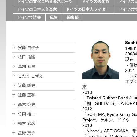
ドイツの文化芸術音楽スポーツ
ドイツの美術館
ドイツの
ドイツの日本人音楽家
ドイツの日本人ライター
ドイツの
ドイツで読書
広告
編集部
Sosh
安藤 由佳子
198
200
植田 信隆
現在
＜個
草刈 麻里
2014
「ス
こだま こずえ
オブジ
近藤 隆史
京
2013
近藤 正和
「Twisted Rubber Band /
「棚｜SHELVES」LABOR
高木 公史
2012
竹岡 雄二
「SCHEMA, Kyoto.Köln」Schil
Project、ケルン、ドイツ
橋本 武彦
2010
「Nissed」ART OSAK
星野 恵子
「Direction of Materials」