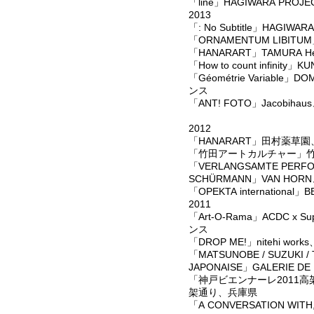
「line」HAGIWARA 
2013
「: No Subtitle」HAGIWA
「ORNAMENTUM LIBIT
「HANARART」TAMURA He
「How to count infinity
「Géométrie Variable
ンス
「ANT! FOTO」Jacobi
2012
「HANARART」田村薬草
「竹田アートカルチャー」
「VERLANGSAMTE PERFO
SCHÜRMANN」VAN H
「OPEKTA internation
2011
「Art-O-Rama」ACDC x S
ンス
「DROP ME!」nitehi w
「MATSUNOBE / SUZUKI /
JAPONAISE」GALERIE 
「神戸ビエンナーレ2011
架通り、兵庫県
「A CONVERSATION WITH,