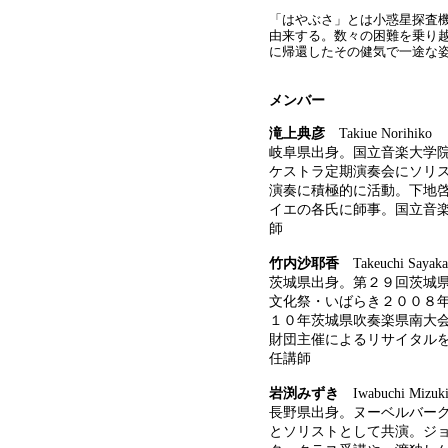
「はやぶさ」とは小惑星探査
由来する。数々の困難を乗り
に帰還したその健気で一途な
メンバー
滝上典彦
Takiue Norihiko
岐阜県出身。国立音楽大学院
ケストラ定期演奏会にソリス
演奏に積極的に活動。下地啓
イエの各氏に師事。国立音
師
竹内沙耶香
Takeuchi Sayak
茨城県出身。第２９回茨城
文化祭・いばらき２００８
１０年茨城県吹奏楽県南大
財団主催によるリサイタル
任講師
岩渕みずき
Iwabuchi Mizuk
長野県出身。ヌーベルバー
とソリストとして共演。ジ