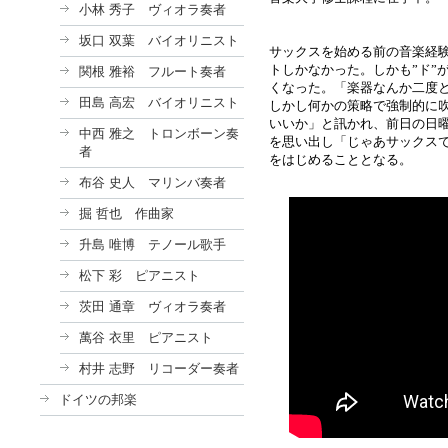
小林 秀子 ヴィオラ奏者
坂口 双葉 バイオリニスト
サックスを始める前の音楽経
トしかなかった。しかも
”
ド
”
関根 雅裕 フルート奏者
くなった。
「楽器なんか二度
田島 高宏 バイオリニスト
しかし何かの策略で強制的に
いいか」と訊かれ、前日の日
中西 雅之 トロンボーン奏
を思い出し「じゃあサックス
者
をはじめることとなる。
布谷 史人 マリンバ奏者
掘 哲也 作曲家
升島 唯博 テノール歌手
松下 彩 ピアニスト
茨田 通章 ヴィオラ奏者
萬谷 衣里 ピアニスト
村井 志野 リコーダー奏者
ドイツの邦楽