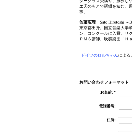
タークラス受講や、渡独し
エ氏のもとで研鑽を積む。原
事。
佐藤広理
Sato Hirotoshi
～
B
東京都出身。国立音楽大学
ン、コンクールに入賞。サ
ＰＭＳ講師、吹奏楽団「Ｈａ
ドイツのロルちゃん
による
お問い合わせフォーマット
お名前:
*
電話番号:
住所: