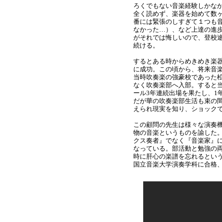
ろくでもない音楽経験しかな
全く読めず、楽器を始めて数
番には緊張のしすぎて１つも
なかった…）、など上達の進
がそれでは悔しいので、登校
続ける。
するとある時からめきめき楽
に成功。この頃から、将来音
当時吹奏楽の強豪校であった
なく吹奏楽部へ入部。すると
ール
3
年連続出場を果たし、
1
だが華の吹奏楽部生活も束の
えられ現実を知り、ショック
この顧問の先生は様々な演奏
物の音楽というものを諭した
クス奏者』でなく『音楽家』
なっている。
部活動と勉強の
時に肝心の楽譜を忘れるとい
国立音楽大学演奏学科に合格