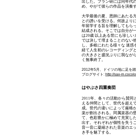
出した。フラン研には同年代
め、やがて彼らの作品を演奏す
大学最後の夏、恩師にあたる
との誘いを受ける。何故より
年留学する旨を理解してもら
結成される。
そこでは自分が
は
20
歳 以上ある世にも珍し
では決して埋まることのない
し、多岐にわたる様々な 迷惑
経て人生初のレコーディング
の大きさと盛況ぶりに我なが
く無事終了。
2
012
年
5
月、ドイツの地に足を踏
ブログサイト:
http://sax-m.cocolo
はやぶさ四重奏団
2011年、各々の活動から賛同
える仲間として、世代を超え
成。世代の違いによって厳格
楽が創出される
。同属楽器の
て、色彩豊かに極めて充実し
出す。それぞれが個性を失う
音一音に凝縮された音楽のエ
き手を魅了する。