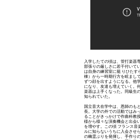
入学したての頃は、管打楽器
部張りの厳しさに若干付いて
は自身の練習室に籠 りひたす
棟）から一時期行方を眩まし
ずつ顔を出すようになる。他学
になり、友達も増えていく。
楽器は上手くなった。
同級生
知られていた。
国立音大在学中は、恩師のも
長。
大学の外での活動ではみ
ることがきっかけで作曲科教
様から様々な演奏機会と出会
を増やす。この頃 フランス音
ルに知らないうちに入会させ
の幽霊ぶりを発揮し、手作りの