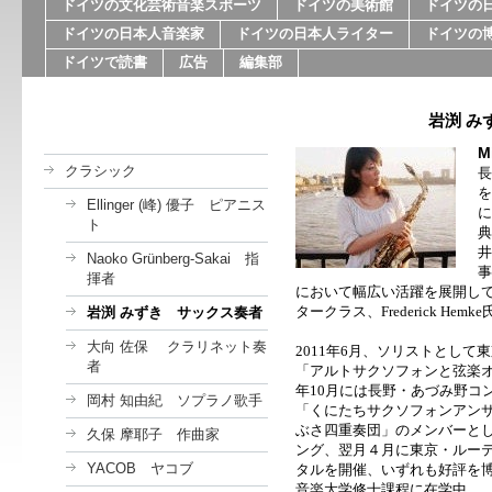
ドイツの文化芸術音楽スポーツ
ドイツの美術館
ドイツの
ドイツの日本人音楽家
ドイツの日本人ライター
ドイツの
ドイツで読書
広告
編集部
岩渕 み
M
クラシック
長
を
Ellinger (峰) 優子 ピアニス
に
ト
典
井
Naoko Grünberg-Sakai 指
事
揮者
において幅広い活躍を展開し
タークラス、
Frederick Hemke
岩渕 みずき サックス奏者
大向 佐保 クラリネット奏
2011
年
6
月、ソリストとして東
者
「アルトサクソフォンと弦楽
年
10
月には長野・あづみ野コ
岡村 知由紀 ソプラノ歌手
「くにたちサクソフォンアン
ぶさ四重奏団」のメンバーと
久保 摩耶子 作曲家
ング、翌月４月に東京・ルー
YACOB ヤコブ
タルを開催、いずれも好評を
音楽大学修士課程に在学中。